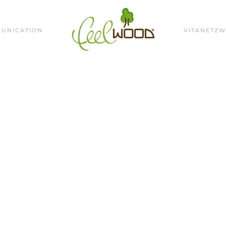
UNICATION
VITA
NETZW