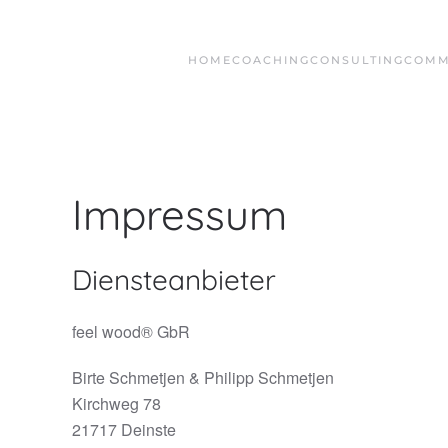
Zum Hauptinhalt springen
HOME
COACHING
CONSULTING
COMM
Impressum
Diensteanbieter
feel wood® GbR
Birte Schmetjen & Philipp Schmetjen
Kirchweg 78
21717 Deinste